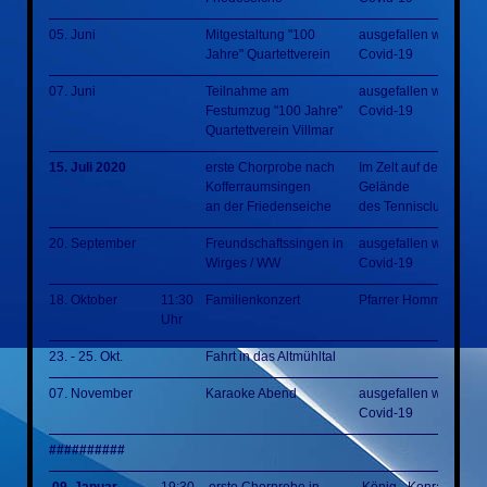
05. Juni
Mitgestaltung "100
ausgefallen wegen
Jahre" Quartettverein
Covid-19
07. Juni
Teilnahme am
ausgefallen wegen
Festumzug "100 Jahre"
Covid-19
Quartettverein Villmar
15. Juli 2020
erste Chorprobe nach
Im Zelt auf dem
Kofferraumsingen
Gelände
an der Friedenseiche
des Tennisclubs
20. September
Freundschaftssingen in
ausgefallen wegen
Wirges / WW
Covid-19
18. Oktober
11:30
Familienkonzert
Pfarrer Homm Park
Uhr
23. - 25. Okt.
Fahrt in das Altmühltal
07. November
Karaoke Abend
ausgefallen wegen
Covid-19
##########