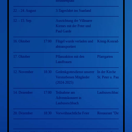
Brunnenplatz
22. - 24. August
3-Tagesfahrt ins Saarland
12. - 15. Sep.
Ausrichtung der Villmarer
Kirmes mit der Peter und
Paul Garde
16. Oktober
17:00
Flügel wurde verladen und
König-Konrad-Halle
abtransportiert
17. Oktober
Pflanzaktion mit den
Pfarrgarten
Landfrauen
12. November
18:30
Gedenkgottesdienst unserer
In der Kirche
Verstorbenen Mitglieder
St. Peter u. Paul Villmar
(2024-2025)
14. Dezember
17:00
Teilnahme am
Laubuseschbach
Adventskonzert in
Laubuseschbach
20. Dezember
18:30
Vorweihnachtliche Feier
Restaurant "Der Grieche