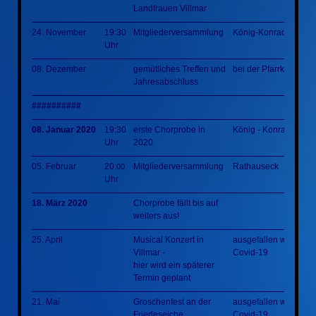
Landfrauen Villmar
24. November
19:30
Mitgliederversammlung
König-Konrad-Halle
Uhr
08. Dezember
gemütliches Treffen und
bei der Pfarrkirche
Jahresabschluss
##########
08. Januar 2020
19:30
erste Chorprobe in
König - Konrad - Hall
Uhr
2020
05. Februar
20:
Mitgliederversammlung
Rathauseck
00
Uhr
18. März 2020
Chorprobe fällt bis auf
weiters aus!
25. April
Musical Konzert in
ausgefallen wegen
Villmar -
Covid-19
hier wird ein späterer
Termin geplant
21. Mai
Groschenfest an der
ausgefallen wegen
Friedeseiche
Covid-19