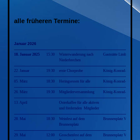
alle früheren Termine:
Januar 2026
18. Januar 2025
15:30
Winterwanderung nach
Gaststätte Limburg
Niederbrechen
22. Januar
19:30
erste Chorprobe
König-Konrad-Halle
05. März
18:30
Heringsessen für alle
König-Konrad-Halle
26. März
19:30
Mitgliederversammlung
König-Konrad-Halle
13. April
Osterkaffee für alle aktiven
und fördernden Mitglieder
28. Mai
18:30
Weinfest auf dem
Brunnenplatz Villmar
Brunnenplatz
29. Mai
12:00
Groschenfest auf dem
Brunnenplatz Villmar