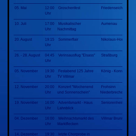
05. Mai
12:00
Groschenfest
Friedenseiche
Uhr
10. Juli
17:00
Musikalischer
Aumenau
Uhr
Nachmittag
20. August
19:15
Sommerflair
Nikolaus-Homm-Par
Uhr
26. - 28. August
04:45
Verinsausflug "Elsass"
Straßburg
Uhr
05. November
19:30
Festabend 125 Jahre
König - Konrad - Hal
Uhr
TV Villmar
12. November
20:00
Konzert "Wochenend
Frohsinn
Uhr
und Sonnenschein"
Niederbrechen
19. November
16:00
Adventsmarkt - Haus
Seniorenheim
Uhr
Lahnblick
04. Dezember
16:00
Weihnachtsmarkt des
Villmar Brunnenplatz
Uhr
Marktflecken
14. Dezember
19:30
letzte Chorprobe in