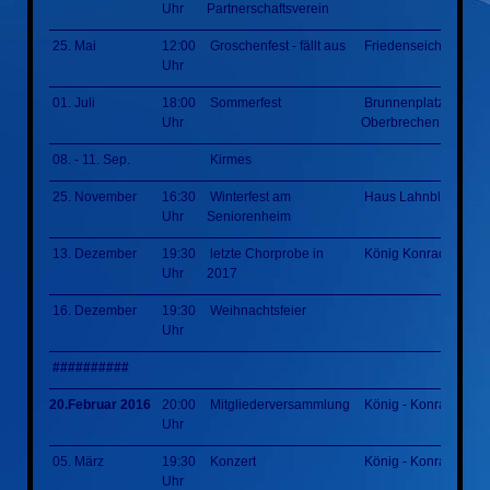
Uhr
Partnerschaftsverein
25. Mai
12:00
Groschenfest - fällt aus
Friedenseiche
Uhr
01. Juli
18:00
Sommerfest
Brunnenplatz
Uhr
Oberbrechen
08. - 11. Sep.
Kirmes
25. November
16:30
Winterfest am
Haus Lahnblick
Uhr
Seniorenheim
13. Dezember
19:30
letzte Chorprobe in
König Konrad Halle
Uhr
2017
16. Dezember
19:30
Weihnachtsfeier
Uhr
##########
20.Februar 2016
20:00
Mitgliederversammlung
König - Konrad - Hal
Uhr
05. März
19:30
Konzert
König - Konrad - Hal
Uhr