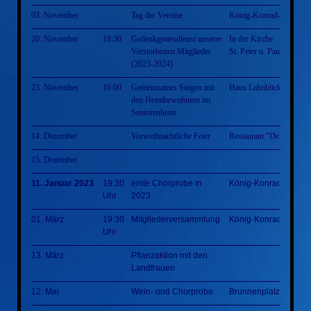
03. November
Tag der Vereine
König-Konrad-Halle
20. November
18:30
Gedenkgottesdienst unserer
In der Kirche
Verstorbenen Mitglieder
St. Peter u. Paul Villmar
(2023-2024)
23. November
16:00
Gemeinsames Singen mit
Haus Lahnblick
den Heimbewohnern im
Seniorenheim
14. Dezember
Vorweihnachtliche Feier
Restaurant "Der Grieche
15. Dezember
11. Januar 2023
19:30
erste Chorprobe in
König-Konrad-Halle
Uhr
2023
01. März
19:30
Mitgliederversammlung
König-Konrad-Halle
Uhr
13. März
Pflanzaktion mit den
Landfrauen
12. Mai
Wein- und Chorprobe
Brunnenplatz