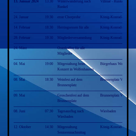
13. Januar 2024
13:30
Winterwanderung nach
Villmar - Runkel - Villm
Runkel
24. Januar
19:30
erste Chorprobe
König-Konrad-Halle
14. Februar
18:30
Herringsessen für alle
König-Konrad-Halle
28. Februar
19:30
Mitgliederversammlung
König-Konrad-Halle
24. März
Osterkaffee für alle
Mitglieder
04. Mai
19:00
Mitgestaltung beim
Bürgerhaus Wolfenhaus
Konzert in Wolfenhausen
08. Mai
18:30
Weinfest auf dem
Brunnenplatz Villmar
Brunnenplatz
09. Mai
Groschenfest auf dem
Brunnenplatz Villmar
Brunnenplatz
08. Juni
07:30
Tagesausflug nach
Wiesbaden
Wiesbaden
12. Oktober
14:30
Mitgestaltung
König-Konrad-Halle
Seniorennachmittag