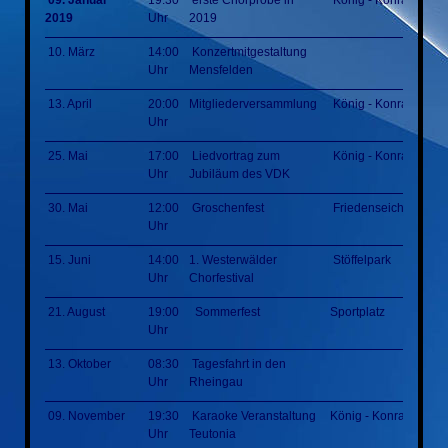
09. Januar
19:30
erste Chorprobe in
König - Konrad - Hal
2019
Uhr
2019
10. März
14:00
Konzertmitgestaltung
Uhr
Mensfelden
13. April
20:00
Mitgliederversammlung
König - Konrad - Hal
Uhr
25. Mai
17:00
Liedvortrag zum
König - Konrad - Hal
Uhr
Jubiläum des VDK
30. Mai
12:00
Groschenfest
Friedenseiche
Uhr
15. Juni
14:00
1. Westerwälder
Stöffelpark
Uhr
Chorfestival
21. August
19:00
Sommerfest
Sportplatz
Uhr
13. Oktober
08:30
Tagesfahrt in den
Uhr
Rheingau
09. November
19:30
Karaoke Veranstaltung
König - Konrad - Hall
Uhr
Teutonia