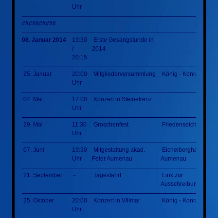
Uhr
##########
08. Januar 2014
19:30
Erste Gesangstunde in
/
2014
20:15
25. Januar
20:00
Mitgliederversammlung
König - Konrad - Hal
Uhr
04. Mai
17:00
Konzert in Steinefrenz
Uhr
29. Mai
11:30
Groschenfest
Friedenseiche
Uhr
07. Juni
19:30
Mitgestaltung akad.
Eichelberghalle
Uhr
Feier Aumenau
Aumenau
21. September
-
Tagesfahrt
Link zur
Ausschreibung
25. Oktober
20:00
Konzert in Villmar
König - Konrad - Hal
Uhr