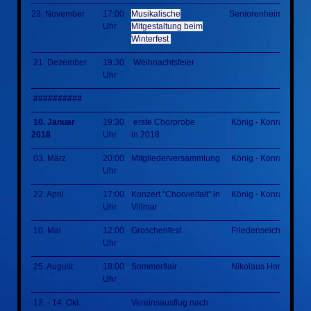
23. November
17:00
Musikalische
Seniorenheim
Uhr
Mitgestaltung beim
Winterfest
21. Dezember
19:30
Weihnachtsfeier
Uhr
##########
10. Januar
19:30
erste Chorprobe
König - Konrad - Hal
2018
Uhr
in 2018
03. März
20:00
Mitgliederversammlung
König - Konrad - Hal
Uhr
22. April
17:00
Konzert "Chorvielfalt" in
König - Konrad - Hal
Uhr
Villmar
10. Mai
12:00
Groschenfest
Friedenseiche
Uhr
25. August
18:00
Sommerflair
Nikolaus Homm Park
Uhr
12. - 14. Okt.
Vereinsausflug nach