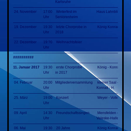
Karlsruhe
24. November
17:00
Winterfest im
Haus Lahnblick
Uhr
Seniorenheim
19. Dezember
19:30
letzte Chorprobe in
König Konrad Halle
Uhr
2018
22. Dezember
19:?0
Weihnachtsfeier
Uhr
##########
11. Januar 2017
19:30
erste Chorprobe
König - Konrad - Hal
Uhr
in 2017
04. Februar
20:00
Mitgliederversammlung
kleiner Saal - König -
Uhr
Konrad - H.
25. März
19:00
Konzert
Weyer - Volkshalle
Uhr
09. April
14:30
Freundschaftssingen
Mensfelden - Erich-
Uhr
Valeske-Halle
06. Mai
19:30
20 Jahre
König Konrad Halle