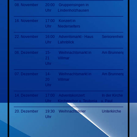
08. November
20:00
Gruppensingen in
Uhr
Lindenholzhausen
16. November
17:00
Konzert in
Uhr
Niederselters
22. November
16:00
Adventsmarkt - Haus
Seniorenheim
Uhr
Lahnblick
06. Dezember
15-
Weihnachtsmarkt in
Am Brunnenplatz
21
Villmar
Uhr
07. Dezember
14-
Weihnachtsmarkt in
Am Brunnenplatz
20
Villmar
Uhr
14. Dezember
17:00
Adventskonzert:
In der Kirche St. Pete
Uhr
Kirchenchor u. Teutonia
u. Paul
20. Dezember
19:30
Weihnachtsfeier
Unterkirche
Uhr