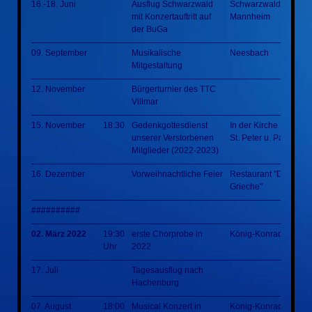
16.-18. Juni
Ausflug Schwarzwald
Schwarzwald
mit Konzertauftritt auf
Mannheim
der BuGa
09. September
Musikalische
Neesbach
Mitgestaltung
12. November
Bürgerturnier des TTC
Villmar
15. November
18:30
Gedenkgottesdienst
In der Kirche
unserer Verstorbenen
St. Peter u. Paul Villm
Mitglieder (2022-2023)
16. Dezember
Vorweihnachtliche Feier
Restaurant "Der
Grieche"
##########
02. März 2022
19:30
erste Chorprobe in
König-Konrad-Halle
Uhr
2022
17. Juli
Tagesausflug nach
Hachenburg
07. August
18:00
Musical Konzert in
König-Konrad-Halle