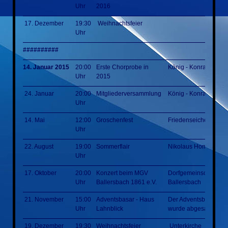
Uhr
2016
17. Dezember
19:30
Weihnachtsfeier
Uhr
##########
14. Januar 2015
20:00
Erste Chorprobe in
König - Konrad - Hall
Uhr
2015
24. Januar
20:00
Mitgliederversammlung
König - Konrad - Hall
Uhr
14. Mai
12:00
Groschenfest
Friedenseiche
Uhr
22. August
19:00
Sommerflair
Nikolaus Homm Park
Uhr
17. Oktober
20:00
Konzert beim MGV
Dorfgemeinschaftsha
Uhr
Ballersbach 1861 e.V.
Ballersbach
21. November
15:00
Adventsbasar - Haus
Der Adventsbasar
Uhr
Lahnblick
wurde abgesagt
19. Dezember
19:30
Weihnachtsfeier
Unterkirche