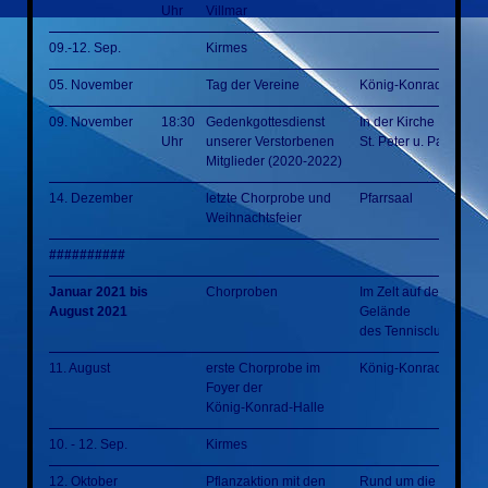
Uhr
Villmar
09.-12. Sep.
Kirmes
05. November
Tag der Vereine
König-Konrad-Halle
09. November
18:30
Gedenkgottesdienst
In der Kirche
Uhr
unserer Verstorbenen
St. Peter u. Paul Villm
Mitglieder (2020-2022)
14. Dezember
letzte Chorprobe und
Pfarrsaal
Weihnachtsfeier
##########
Januar 2021 bis
Chorproben
Im Zelt auf dem
August 2021
Gelände
des Tennisclubs
11. August
erste Chorprobe im
König-Konrad-Halle
Foyer der
König-Konrad-Halle
10. - 12. Sep.
Kirmes
12. Oktober
Pflanzaktion mit den
Rund um die KKH