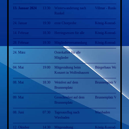
13. Januar 2024
13:30
Winterwanderung nach
Villmar - Runkel - Villm
Runkel
24. Januar
19:30
erste Chorprobe
König-Konrad-Halle
14. Februar
18:30
Herringsessen für alle
König-Konrad-Halle
28. Februar
19:30
Mitgliederversammlung
König-Konrad-Halle
24. März
Osterkaffee für alle
Mitglieder
04. Mai
19:00
Mitgestaltung beim
Bürgerhaus Wolfenhaus
Konzert in Wolfenhausen
08. Mai
18:30
Weinfest auf dem
Brunnenplatz Villmar
Brunnenplatz
09. Mai
Groschenfest auf dem
Brunnenplatz Villmar
Brunnenplatz
08. Juni
07:30
Tagesausflug nach
Wiesbaden
Wiesbaden
12. Oktober
14:30
Mitgestaltung
König-Konrad-Halle