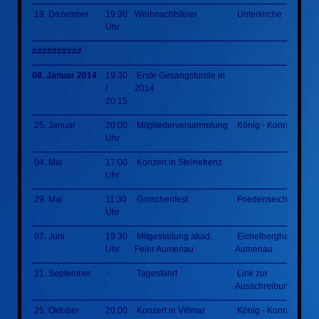
19. Dezember
19:30
Weihnachtsfeier
Unterkirche
Uhr
##########
08. Januar 2014
19:30
Erste Gesangstunde in
/
2014
20:15
25. Januar
20:00
Mitgliederversammlung
König - Konrad - Hal
Uhr
04. Mai
17:00
Konzert in Steinefrenz
Uhr
29. Mai
11:30
Groschenfest
Friedenseiche
Uhr
07. Juni
19:30
Mitgestaltung akad.
Eichelberghalle
Uhr
Feier Aumenau
Aumenau
21. September
-
Tagesfahrt
Link zur
Ausschreibung
25. Oktober
20:00
Konzert in Villmar
König - Konrad - Hal