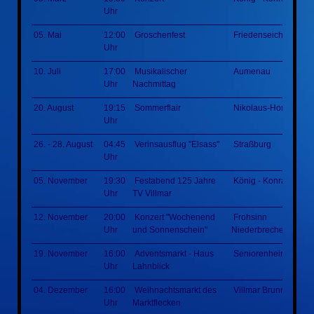
Uhr
05. Mai
12:00
Groschenfest
Friedenseiche
Uhr
10. Juli
17:00
Musikalischer
Aumenau
Uhr
Nachmittag
20. August
19:15
Sommerflair
Nikolaus-Homm-Par
Uhr
26. - 28. August
04:45
Verinsausflug "Elsass"
Straßburg
Uhr
05. November
19:30
Festabend 125 Jahre
König - Konrad - Hal
Uhr
TV Villmar
12. November
20:00
Konzert "Wochenend
Frohsinn
Uhr
und Sonnenschein"
Niederbrechen
19. November
16:00
Adventsmarkt - Haus
Seniorenheim
Uhr
Lahnblick
04. Dezember
16:00
Weihnachtsmarkt des
Villmar Brunnenplatz
Uhr
Marktflecken