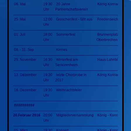
06. Mai
19:30
20 Jahre
König Konrad Halle
Uhr
Partnerschaftsverein
25. Mai
12:00
Groschenfest - fällt aus
Friedenseiche
Uhr
01. Juli
18:00
Sommerfest
Brunnenplatz
Uhr
Oberbrechen
08. - 11. Sep.
Kirmes
25. November
16:30
Winterfest am
Haus Lahnblick
Uhr
Seniorenheim
13. Dezember
19:30
letzte Chorprobe in
König Konrad Halle
Uhr
2017
16. Dezember
19:30
Weihnachtsfeier
Uhr
##########
20.Februar 2016
20:00
Mitgliederversammlung
König - Konrad - Hal
Uhr
05. März
19:30
Konzert
König - Konrad - Hal