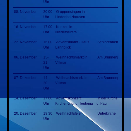
Uhr
08. November
20:00
Gruppensingen in
Uhr
Lindenholzhausen
16. November
17:00
Konzert in
Uhr
Niederselters
22. November
16:00
Adventsmarkt - Haus
Seniorenheim
Uhr
Lahnblick
06. Dezember
15-
Weihnachtsmarkt in
Am Brunnenplatz
21
Villmar
Uhr
07. Dezember
14-
Weihnachtsmarkt in
Am Brunnenplatz
20
Villmar
Uhr
14. Dezember
17:00
Adventskonzert:
In der Kirche St. Pete
Uhr
Kirchenchor u. Teutonia
u. Paul
20. Dezember
19:30
Weihnachtsfeier
Unterkirche
Uhr