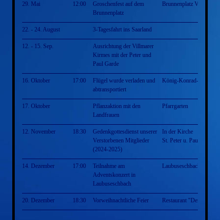
29. Mai
12:00
Groschenfest auf dem
Brunnenplatz Villmar
Brunnenplatz
22. - 24. August
3-Tagesfahrt ins Saarland
12. - 15. Sep.
Ausrichtung der Villmarer
Kirmes mit der Peter und
Paul Garde
16. Oktober
17:00
Flügel wurde verladen und
König-Konrad-Halle
abtransportiert
17. Oktober
Pflanzaktion mit den
Pfarrgarten
Landfrauen
12. November
18:30
Gedenkgottesdienst unserer
In der Kirche
Verstorbenen Mitglieder
St. Peter u. Paul Villmar
(2024-2025)
14. Dezember
17:00
Teilnahme am
Laubuseschbach
Adventskonzert in
Laubuseschbach
20. Dezember
18:30
Vorweihnachtliche Feier
Restaurant "Der Grieche