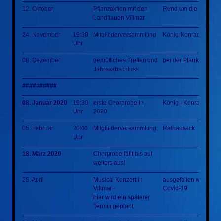
12. Oktober
Pflanzaktion mit den
Rund um die KKH
Landfrauen Villmar
24. November
19:30
Mitgliederversammlung
König-Konrad-Halle
Uhr
08. Dezember
gemütliches Treffen und
bei der Pfarrkirche
Jahresabschluss
##########
08. Januar 2020
19:30
erste Chorprobe in
König - Konrad - Hall
Uhr
2020
05. Februar
20:
Mitgliederversammlung
Rathauseck
00
Uhr
18. März 2020
Chorprobe fällt bis auf
weiters aus!
25. April
Musical Konzert in
ausgefallen wegen
Villmar -
Covid-19
hier wird ein späterer
Termin geplant