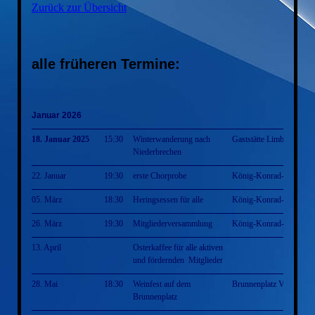
Zurück zur Übersicht
alle früheren Termine:
Januar 2026
18. Januar 2025
15:30
Winterwanderung nach
Gaststätte Limburg
Niederbrechen
22. Januar
19:30
erste Chorprobe
König-Konrad-Halle
05. März
18:30
Heringsessen für alle
König-Konrad-Halle
26. März
19:30
Mitgliederversammlung
König-Konrad-Halle
13. April
Osterkaffee für alle aktiven
und fördernden Mitglieder
28. Mai
18:30
Weinfest auf dem
Brunnenplatz Villmar
Brunnenplatz