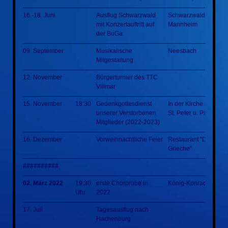
16.-18. Juni
Ausflug Schwarzwald
Schwarzwald
mit Konzertauftritt auf
Mannheim
der BuGa
09. September
Musikalische
Neesbach
Mitgestaltung
12. November
Bürgerturnier des TTC
Villmar
15. November
18:30
Gedenkgottesdienst
In der Kirche
unserer Verstorbenen
St. Peter u. Paul Villm
Mitglieder (2022-2023)
16. Dezember
Vorweihnachtliche Feier
Restaurant "Der
Grieche"
##########
02. März 2022
19:30
erste Chorprobe in
König-Konrad-Halle
Uhr
2022
17. Juli
Tagesausflug nach
Hachenburg