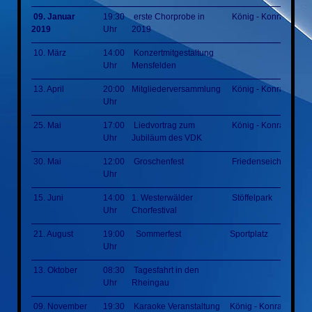
09. Januar
19:30
erste Chorprobe in
König - Konrad - Hal
2019
Uhr
2019
10. März
14:00
Konzertmitgestaltung
Uhr
Mensfelden
13. April
20:00
Mitgliederversammlung
König - Konrad - Hal
Uhr
25. Mai
17:00
Liedvortrag zum
König - Konrad - Hal
Uhr
Jubiläum des VDK
30. Mai
12:00
Groschenfest
Friedenseiche
Uhr
15. Juni
14:00
1. Westerwälder
Stöffelpark
Uhr
Chorfestival
21. August
19:00
Sommerfest
Sportplatz
Uhr
13. Oktober
08:30
Tagesfahrt in den
Uhr
Rheingau
09. November
19:30
Karaoke Veranstaltung
König - Konrad - Hall