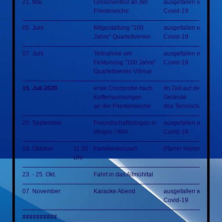
21. Mai
Groschenfest an der
ausgefallen wegen
Friedeseiche
Covid-19
05. Juni
Mitgestaltung "100
ausgefallen wegen
Jahre" Quartettverein
Covid-19
07. Juni
Teilnahme am
ausgefallen wegen
Festumzug "100 Jahre"
Covid-19
Quartettverein Villmar
15. Juli 2020
erste Chorprobe nach
Im Zelt auf dem
Kofferraumsingen
Gelände
an der Friedenseiche
des Tennisclubs
20. September
Freundschaftssingen in
ausgefallen wegen
Wirges / WW
Covid-19
18. Oktober
11:30
Familienkonzert
Pfarrer Homm Park
Uhr
23. - 25. Okt.
Fahrt in das Altmühltal
07. November
Karaoke Abend
ausgefallen wegen
Covid-19
##########