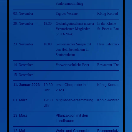
Seniorennachmittag
03. November
Tag der Vereine
König-Konrad-Halle
20. November
18:30
Gedenkgottesdienst unserer
In der Kirche
Verstorbenen Mitglieder
St. Peter u. Paul Villmar
(2023-2024)
23. November
16:00
Gemeinsames Singen mit
Haus Lahnblick
den Heimbewohnern im
Seniorenheim
14. Dezember
Vorweihnachtliche Feier
Restaurant "Der Grieche
15. Dezember
11. Januar 2023
19:30
erste Chorprobe in
König-Konrad-Halle
Uhr
2023
01. März
19:30
Mitgliederversammlung
König-Konrad-Halle
Uhr
13. März
Pflanzaktion mit den
Landfrauen
12. Mai
Wein- und Chorprobe
Brunnenplatz