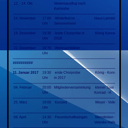
12. - 14. Okt.
Vereinsausflug nach
Karlsruhe
24. November
17:00
Winterfest im
Haus Lahnblick
Uhr
Seniorenheim
19. Dezember
19:30
letzte Chorprobe in
König Konrad Halle
Uhr
2018
22. Dezember
19:?0
Weihnachtsfeier
Uhr
##########
11. Januar 2017
19:30
erste Chorprobe
König - Konrad - Hal
Uhr
in 2017
04. Februar
20:00
Mitgliederversammlung
kleiner Saal - König -
Uhr
Konrad - H.
25. März
19:00
Konzert
Weyer - Volkshalle
Uhr
09. April
14:30
Freundschaftssingen
Mensfelden - Erich-
Uhr
Valeske-Halle