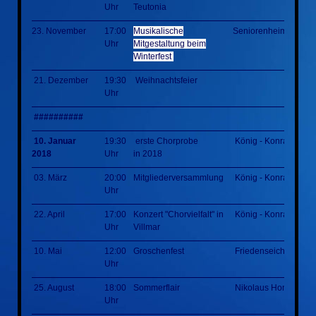
Uhr
Teutonia
23. November
17:00
Musikalische
Seniorenheim
Uhr
Mitgestaltung beim
Winterfest
21. Dezember
19:30
Weihnachtsfeier
Uhr
##########
10. Januar
19:30
erste Chorprobe
König - Konrad - Hal
2018
Uhr
in 2018
03. März
20:00
Mitgliederversammlung
König - Konrad - Hal
Uhr
22. April
17:00
Konzert "Chorvielfalt" in
König - Konrad - Hal
Uhr
Villmar
10. Mai
12:00
Groschenfest
Friedenseiche
Uhr
25. August
18:00
Sommerflair
Nikolaus Homm Park
Uhr