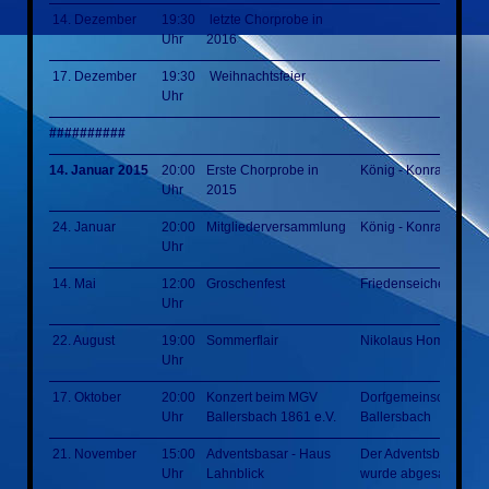
14. Dezember
19:30
letzte Chorprobe in
Uhr
2016
17. Dezember
19:30
Weihnachtsfeier
Uhr
##########
14. Januar 2015
20:00
Erste Chorprobe in
König - Konrad - Hall
Uhr
2015
24. Januar
20:00
Mitgliederversammlung
König - Konrad - Hall
Uhr
14. Mai
12:00
Groschenfest
Friedenseiche
Uhr
22. August
19:00
Sommerflair
Nikolaus Homm Park
Uhr
17. Oktober
20:00
Konzert beim MGV
Dorfgemeinschaftsha
Uhr
Ballersbach 1861 e.V.
Ballersbach
21. November
15:00
Adventsbasar - Haus
Der Adventsbasar
Uhr
Lahnblick
wurde abgesagt