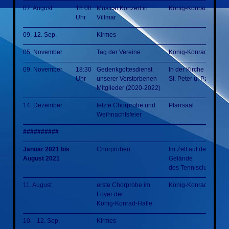
07. August
18:00
Musical Konzert in
König-Konrad-Halle
Uhr
Villmar
09.-12. Sep.
Kirmes
05. November
Tag der Vereine
König-Konrad-Halle
09. November
18:30
Gedenkgottesdienst
In der Kirche
Uhr
unserer Verstorbenen
St. Peter u. Paul Villm
Mitglieder (2020-2022)
14. Dezember
letzte Chorprobe und
Pfarrsaal
Weihnachtsfeier
##########
Januar 2021 bis
Chorproben
Im Zelt auf dem
August 2021
Gelände
des Tennisclubs
11. August
erste Chorprobe im
König-Konrad-Halle
Foyer der
König-Konrad-Halle
10. - 12. Sep.
Kirmes