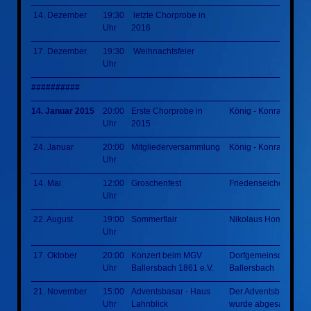
14. Dezember
19:30
letzte Chorprobe in
Uhr
2016
17. Dezember
19:30
Weihnachtsfeier
Uhr
##########
14. Januar 2015
20:00
Erste Chorprobe in
König - Konrad - Hall
Uhr
2015
24. Januar
20:00
Mitgliederversammlung
König - Konrad - Hall
Uhr
14. Mai
12:00
Groschenfest
Friedenseiche
Uhr
22. August
19:00
Sommerflair
Nikolaus Homm Park
Uhr
17. Oktober
20:00
Konzert beim MGV
Dorfgemeinschaftsha
Uhr
Ballersbach 1861 e.V.
Ballersbach
21. November
15:00
Adventsbasar - Haus
Der Adventsbasar
Uhr
Lahnblick
wurde abgesagt