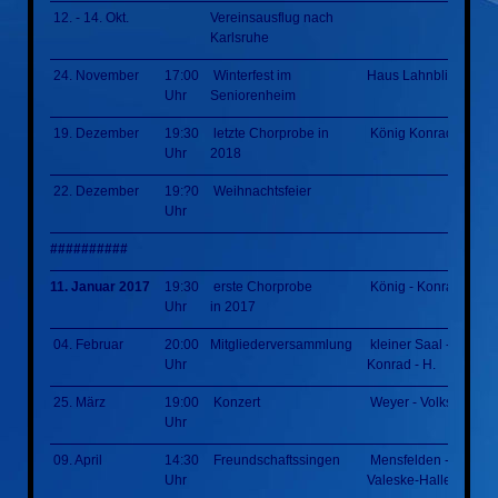
12. - 14. Okt.
Vereinsausflug nach
Karlsruhe
24. November
17:00
Winterfest im
Haus Lahnblick
Uhr
Seniorenheim
19. Dezember
19:30
letzte Chorprobe in
König Konrad Halle
Uhr
2018
22. Dezember
19:?0
Weihnachtsfeier
Uhr
##########
11. Januar 2017
19:30
erste Chorprobe
König - Konrad - Hal
Uhr
in 2017
04. Februar
20:00
Mitgliederversammlung
kleiner Saal - König -
Uhr
Konrad - H.
25. März
19:00
Konzert
Weyer - Volkshalle
Uhr
09. April
14:30
Freundschaftssingen
Mensfelden - Erich-
Uhr
Valeske-Halle