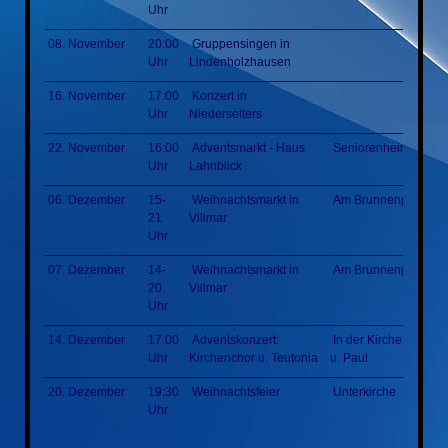
Uhr
08. November
20:00
Gruppensingen in
Uhr
Lindenholzhausen
16. November
17:00
Konzert in
Uhr
Niederselters
22. November
16:00
Adventsmarkt - Haus
Seniorenheim
Uhr
Lahnblick
06. Dezember
15-
Weihnachtsmarkt in
Am Brunnenplatz
21
Villmar
Uhr
07. Dezember
14-
Weihnachtsmarkt in
Am Brunnenplatz
20
Villmar
Uhr
14. Dezember
17:00
Adventskonzert:
In der Kirche St. Pete
Uhr
Kirchenchor u. Teutonia
u. Paul
20. Dezember
19:30
Weihnachtsfeier
Unterkirche
Uhr