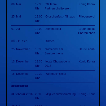
06. Mai
19:30
20 Jahre
König Konrad Halle
Uhr
Partnerschaftsverein
25. Mai
12:00
Groschenfest - fällt aus
Friedenseiche
Uhr
01. Juli
18:00
Sommerfest
Brunnenplatz
Uhr
Oberbrechen
08. - 11. Sep.
Kirmes
25. November
16:30
Winterfest am
Haus Lahnblick
Uhr
Seniorenheim
13. Dezember
19:30
letzte Chorprobe in
König Konrad Halle
Uhr
2017
16. Dezember
19:30
Weihnachtsfeier
Uhr
##########
20.Februar 2016
20:00
Mitgliederversammlung
König - Konrad - Hal
Uhr