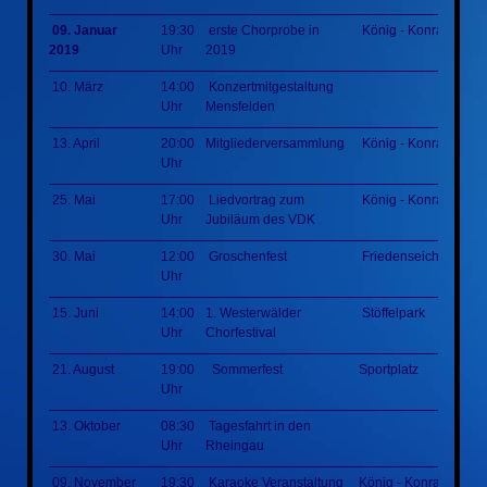
09. Januar
19:30
erste Chorprobe in
König - Konrad - Hal
2019
Uhr
2019
10. März
14:00
Konzertmitgestaltung
Uhr
Mensfelden
13. April
20:00
Mitgliederversammlung
König - Konrad - Hal
Uhr
25. Mai
17:00
Liedvortrag zum
König - Konrad - Hal
Uhr
Jubiläum des VDK
30. Mai
12:00
Groschenfest
Friedenseiche
Uhr
15. Juni
14:00
1. Westerwälder
Stöffelpark
Uhr
Chorfestival
21. August
19:00
Sommerfest
Sportplatz
Uhr
13. Oktober
08:30
Tagesfahrt in den
Uhr
Rheingau
09. November
19:30
Karaoke Veranstaltung
König - Konrad - Hall