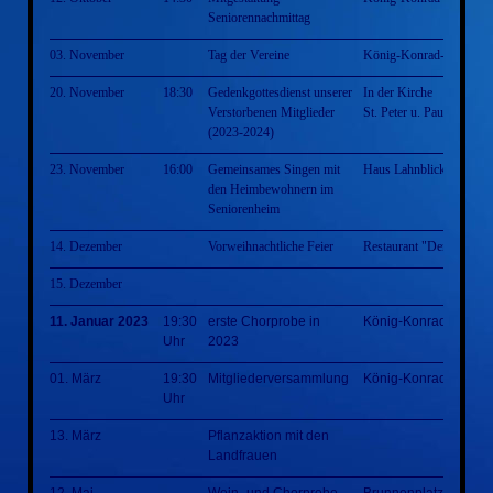
Seniorennachmittag
03. November
Tag der Vereine
König-Konrad-Halle
20. November
18:30
Gedenkgottesdienst unserer
In der Kirche
Verstorbenen Mitglieder
St. Peter u. Paul Villmar
(2023-2024)
23. November
16:00
Gemeinsames Singen mit
Haus Lahnblick
den Heimbewohnern im
Seniorenheim
14. Dezember
Vorweihnachtliche Feier
Restaurant "Der Grieche
15. Dezember
11. Januar 2023
19:30
erste Chorprobe in
König-Konrad-Halle
Uhr
2023
01. März
19:30
Mitgliederversammlung
König-Konrad-Halle
Uhr
13. März
Pflanzaktion mit den
Landfrauen