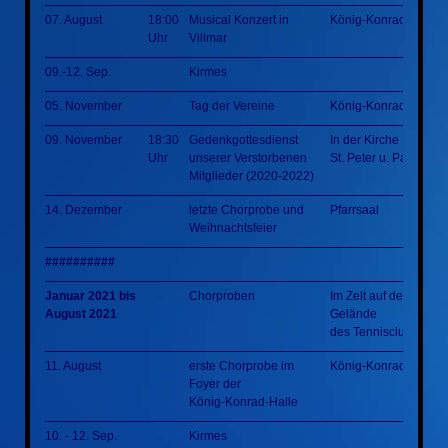
07. August
18:00
Musical Konzert in
König-Konrad-Halle
Uhr
Villmar
09.-12. Sep.
Kirmes
05. November
Tag der Vereine
König-Konrad-Halle
09. November
18:30
Gedenkgottesdienst
In der Kirche
Uhr
unserer Verstorbenen
St. Peter u. Paul Villm
Mitglieder (2020-2022)
14. Dezember
letzte Chorprobe und
Pfarrsaal
Weihnachtsfeier
##########
Januar 2021 bis
Chorproben
Im Zelt auf dem
August 2021
Gelände
des Tennisclubs
11. August
erste Chorprobe im
König-Konrad-Halle
Foyer der
König-Konrad-Halle
10. - 12. Sep.
Kirmes