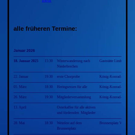
mehr
alle früheren Termine:
Januar 2026
18. Januar 2025
15:30
Winterwanderung nach
Gaststätte Limburg
Niederbrechen
22. Januar
19:30
erste Chorprobe
König-Konrad-Halle
05. März
18:30
Heringsessen für alle
König-Konrad-Halle
26. März
19:30
Mitgliederversammlung
König-Konrad-Halle
13. April
Osterkaffee für alle aktiven
und fördernden Mitglieder
28. Mai
18:30
Weinfest auf dem
Brunnenplatz Villmar
Brunnenplatz