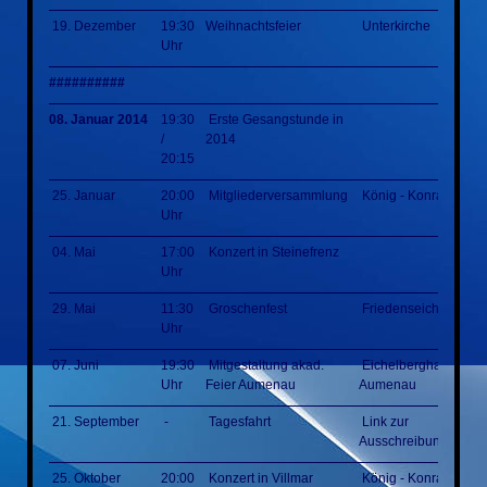
19. Dezember
19:30
Weihnachtsfeier
Unterkirche
Uhr
##########
08. Januar 2014
19:30
Erste Gesangstunde in
/
2014
20:15
25. Januar
20:00
Mitgliederversammlung
König - Konrad - Hal
Uhr
04. Mai
17:00
Konzert in Steinefrenz
Uhr
29. Mai
11:30
Groschenfest
Friedenseiche
Uhr
07. Juni
19:30
Mitgestaltung akad.
Eichelberghalle
Uhr
Feier Aumenau
Aumenau
21. September
-
Tagesfahrt
Link zur
Ausschreibung
25. Oktober
20:00
Konzert in Villmar
König - Konrad - Hal