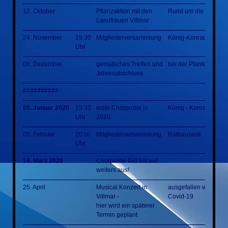
12. Oktober
Pflanzaktion mit den
Rund um die KKH
Landfrauen Villmar
24. November
19:30
Mitgliederversammlung
König-Konrad-Halle
Uhr
08. Dezember
gemütliches Treffen und
bei der Pfarrkirche
Jahresabschluss
##########
08. Januar 2020
19:30
erste Chorprobe in
König - Konrad - Hall
Uhr
2020
05. Februar
20:
Mitgliederversammlung
Rathauseck
00
Uhr
18. März 2020
Chorprobe fällt bis auf
weiters aus!
25. April
Musical Konzert in
ausgefallen wegen
Villmar -
Covid-19
hier wird ein späterer
Termin geplant