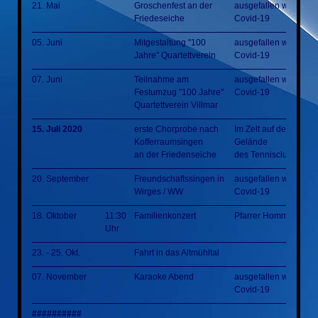
21. Mai
Groschenfest an der
ausgefallen wegen
Friedeseiche
Covid-19
05. Juni
Mitgestaltung "100
ausgefallen wegen
Jahre" Quartettverein
Covid-19
07. Juni
Teilnahme am
ausgefallen wegen
Festumzug "100 Jahre"
Covid-19
Quartettverein Villmar
15. Juli 2020
erste Chorprobe nach
Im Zelt auf dem
Kofferraumsingen
Gelände
an der Friedenseiche
des Tennisclubs
20. September
Freundschaftssingen in
ausgefallen wegen
Wirges / WW
Covid-19
18. Oktober
11:30
Familienkonzert
Pfarrer Homm Park
Uhr
23. - 25. Okt.
Fahrt in das Altmühltal
07. November
Karaoke Abend
ausgefallen wegen
Covid-19
##########