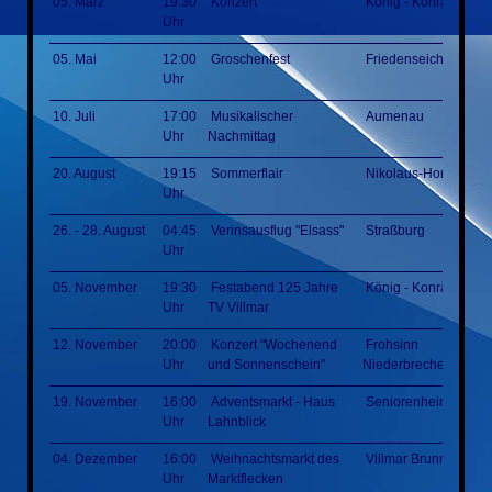
05. März
19:30
Konzert
König - Konrad - Hal
Uhr
05. Mai
12:00
Groschenfest
Friedenseiche
Uhr
10. Juli
17:00
Musikalischer
Aumenau
Uhr
Nachmittag
20. August
19:15
Sommerflair
Nikolaus-Homm-Par
Uhr
26. - 28. August
04:45
Verinsausflug "Elsass"
Straßburg
Uhr
05. November
19:30
Festabend 125 Jahre
König - Konrad - Hal
Uhr
TV Villmar
12. November
20:00
Konzert "Wochenend
Frohsinn
Uhr
und Sonnenschein"
Niederbrechen
19. November
16:00
Adventsmarkt - Haus
Seniorenheim
Uhr
Lahnblick
04. Dezember
16:00
Weihnachtsmarkt des
Villmar Brunnenplatz
Uhr
Marktflecken