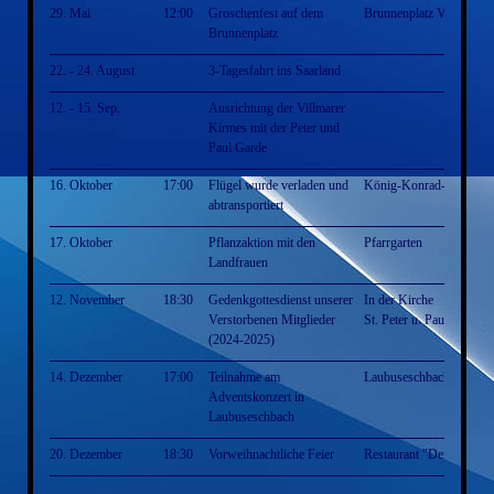
29. Mai
12:00
Groschenfest auf dem
Brunnenplatz Villmar
Brunnenplatz
22. - 24. August
3-Tagesfahrt ins Saarland
12. - 15. Sep.
Ausrichtung der Villmarer
Kirmes mit der Peter und
Paul Garde
16. Oktober
17:00
Flügel wurde verladen und
König-Konrad-Halle
abtransportiert
17. Oktober
Pflanzaktion mit den
Pfarrgarten
Landfrauen
12. November
18:30
Gedenkgottesdienst unserer
In der Kirche
Verstorbenen Mitglieder
St. Peter u. Paul Villmar
(2024-2025)
14. Dezember
17:00
Teilnahme am
Laubuseschbach
Adventskonzert in
Laubuseschbach
20. Dezember
18:30
Vorweihnachtliche Feier
Restaurant "Der Grieche