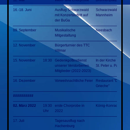
12. Mai
Wein- und Chorprobe
Brunnenplatz
16.-18. Juni
Ausflug Schwarzwald
Schwarzwald
mit Konzertauftritt auf
Mannheim
der BuGa
09. September
Musikalische
Neesbach
Mitgestaltung
12. November
Bürgerturnier des TTC
Villmar
15. November
18:30
Gedenkgottesdienst
In der Kirche
unserer Verstorbenen
St. Peter u. Paul Villm
Mitglieder (2022-2023)
16. Dezember
Vorweihnachtliche Feier
Restaurant "Der
Grieche"
##########
02. März 2022
19:30
erste Chorprobe in
König-Konrad-Halle
Uhr
2022
17. Juli
Tagesausflug nach
Hachenburg