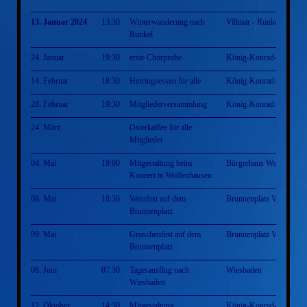
13. Januar 2024
13:30
Winterwanderung nach
Villmar - Runkel - Villm
Runkel
24. Januar
19:30
erste Chorprobe
König-Konrad-Halle
14. Februar
18:30
Herringsessen für alle
König-Konrad-Halle
28. Februar
19:30
Mitgliederversammlung
König-Konrad-Halle
24. März
Osterkaffee für alle
Mitglieder
04. Mai
19:00
Mitgestaltung beim
Bürgerhaus Wolfenhaus
Konzert in Wolfenhausen
08. Mai
18:30
Weinfest auf dem
Brunnenplatz Villmar
Brunnenplatz
09. Mai
Groschenfest auf dem
Brunnenplatz Villmar
Brunnenplatz
08. Juni
07:30
Tagesausflug nach
Wiesbaden
Wiesbaden
12. Oktober
14:30
Mitgestaltung
König-Konrad-Halle