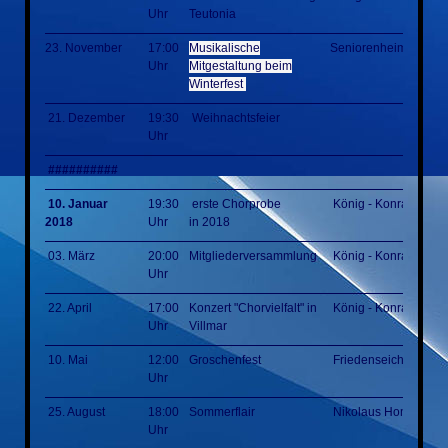
Uhr
Teutonia
23. November
17:00
Musikalische
Seniorenheim
Uhr
Mitgestaltung beim
Winterfest
21. Dezember
19:30
Weihnachtsfeier
Uhr
##########
10. Januar
19:30
erste Chorprobe
König - Konrad - Hal
2018
Uhr
in 2018
03. März
20:00
Mitgliederversammlung
König - Konrad - Hal
Uhr
22. April
17:00
Konzert "Chorvielfalt" in
König - Konrad - Hal
Uhr
Villmar
10. Mai
12:00
Groschenfest
Friedenseiche
Uhr
25. August
18:00
Sommerflair
Nikolaus Homm Park
Uhr