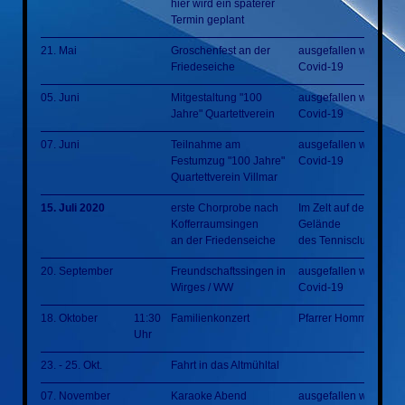
hier wird ein späterer
Termin geplant
21. Mai
Groschenfest an der
ausgefallen wegen
Friedeseiche
Covid-19
05. Juni
Mitgestaltung "100
ausgefallen wegen
Jahre" Quartettverein
Covid-19
07. Juni
Teilnahme am
ausgefallen wegen
Festumzug "100 Jahre"
Covid-19
Quartettverein Villmar
15. Juli 2020
erste Chorprobe nach
Im Zelt auf dem
Kofferraumsingen
Gelände
an der Friedenseiche
des Tennisclubs
20. September
Freundschaftssingen in
ausgefallen wegen
Wirges / WW
Covid-19
18. Oktober
11:30
Familienkonzert
Pfarrer Homm Park
Uhr
23. - 25. Okt.
Fahrt in das Altmühltal
07. November
Karaoke Abend
ausgefallen wegen