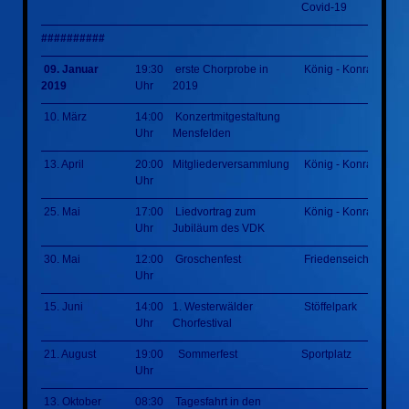
Covid-19
##########
09. Januar
19:30
erste Chorprobe in
König - Konrad - Hal
2019
Uhr
2019
10. März
14:00
Konzertmitgestaltung
Uhr
Mensfelden
13. April
20:00
Mitgliederversammlung
König - Konrad - Hal
Uhr
25. Mai
17:00
Liedvortrag zum
König - Konrad - Hal
Uhr
Jubiläum des VDK
30. Mai
12:00
Groschenfest
Friedenseiche
Uhr
15. Juni
14:00
1. Westerwälder
Stöffelpark
Uhr
Chorfestival
21. August
19:00
Sommerfest
Sportplatz
Uhr
13. Oktober
08:30
Tagesfahrt in den