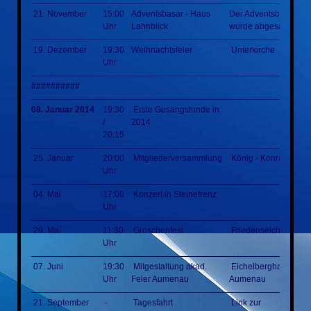
21. November
15:00
Adventsbasar - Haus
Der Adventsbasar
Uhr
Lahnblick
wurde abgesagt
19. Dezember
19:30
Weihnachtsfeier
Unterkirche
Uhr
##########
08. Januar 2014
19:30
Erste Gesangstunde in
/
2014
20:15
25. Januar
20:00
Mitgliederversammlung
König - Konrad - Hal
Uhr
04. Mai
17:00
Konzert in Steinefrenz
Uhr
29. Mai
11:30
Groschenfest
Friedenseiche
Uhr
07. Juni
19:30
Mitgestaltung akad.
Eichelberghalle
Uhr
Feier Aumenau
Aumenau
21. September
-
Tagesfahrt
Link zur