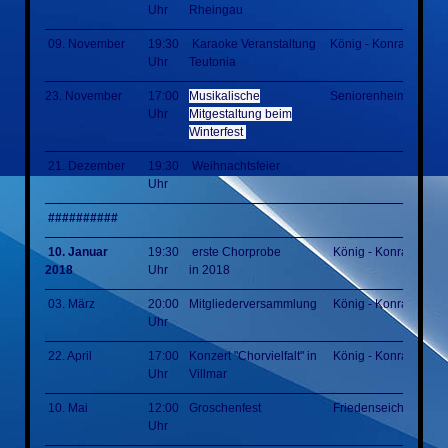
Uhr
Rheingau
09. November
19:30
Karaoke Veranstaltung
König - Konrad - Hall
Uhr
Teutonia
23. November
17:00
Musikalische
Seniorenheim
Uhr
Mitgestaltung beim
Winterfest
21. Dezember
19:30
Weihnachtsfeier
Uhr
##########
10. Januar
19:30
erste Chorprobe
König - Konrad - Hal
2018
Uhr
in 2018
03. März
20:00
Mitgliederversammlung
König - Konrad - Hal
Uhr
22. April
17:00
Konzert "Chorvielfalt" in
König - Konrad - Hal
Uhr
Villmar
10. Mai
12:00
Groschenfest
Friedenseiche
Uhr