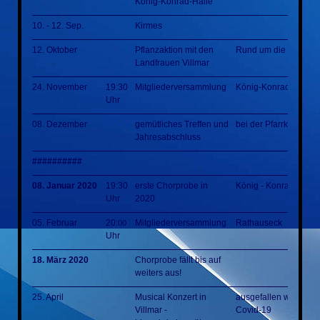
König-Konrad-Halle
10. - 12. Sep.
Kirmes
12. Oktober
Pflanzaktion mit den
Rund um die KKH
Landfrauen Villmar
24. November
19:30
Mitgliederversammlung
König-Konrad-Halle
Uhr
08. Dezember
gemütliches Treffen und
bei der Pfarrkirche
Jahresabschluss
##########
08. Januar 2020
19:30
erste Chorprobe in
König - Konrad - Hall
Uhr
2020
05. Februar
20:
Mitgliederversammlung
Rathauseck
00
Uhr
18. März 2020
Chorprobe fällt bis auf
weiters aus!
25. April
Musical Konzert in
ausgefallen wegen
Villmar -
Covid-19