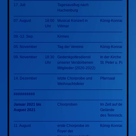
17. Juli
Tagesausflug nach
Hachenburg
07. August
18:00
Musical Konzert in
König-Konrad-Halle
Uhr
Villmar
09.-12. Sep.
Kirmes
05. November
Tag der Vereine
König-Konrad-Halle
09. November
18:30
Gedenkgottesdienst
In der Kirche
Uhr
unserer Verstorbenen
St. Peter u. Paul Villm
Mitglieder (2020-2022)
14. Dezember
letzte Chorprobe und
Pfarrsaal
Weihnachtsfeier
##########
Januar 2021 bis
Chorproben
Im Zelt auf dem
August 2021
Gelände
des Tennisclubs
11. August
erste Chorprobe im
König-Konrad-Halle
Foyer der