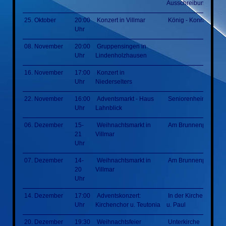
Ausschreibung
25. Oktober
20:00
Konzert in Villmar
König - Konrad - Hal
Uhr
08. November
20:00
Gruppensingen in
Uhr
Lindenholzhausen
16. November
17:00
Konzert in
Uhr
Niederselters
22. November
16:00
Adventsmarkt - Haus
Seniorenheim
Uhr
Lahnblick
06. Dezember
15-
Weihnachtsmarkt in
Am Brunnenplatz
21
Villmar
Uhr
07. Dezember
14-
Weihnachtsmarkt in
Am Brunnenplatz
20
Villmar
Uhr
14. Dezember
17:00
Adventskonzert:
In der Kirche St. Pete
Uhr
Kirchenchor u. Teutonia
u. Paul
20. Dezember
19:30
Weihnachtsfeier
Unterkirche