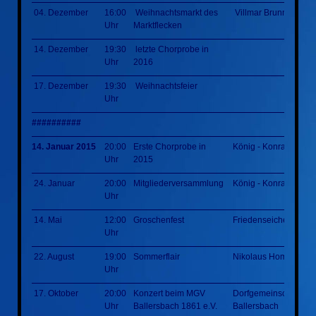
04. Dezember
16:00
Weihnachtsmarkt des
Villmar Brunnenplatz
Uhr
Marktflecken
14. Dezember
19:30
letzte Chorprobe in
Uhr
2016
17. Dezember
19:30
Weihnachtsfeier
Uhr
##########
14. Januar 2015
20:00
Erste Chorprobe in
König - Konrad - Hall
Uhr
2015
24. Januar
20:00
Mitgliederversammlung
König - Konrad - Hall
Uhr
14. Mai
12:00
Groschenfest
Friedenseiche
Uhr
22. August
19:00
Sommerflair
Nikolaus Homm Park
Uhr
17. Oktober
20:00
Konzert beim MGV
Dorfgemeinschaftsha
Uhr
Ballersbach 1861 e.V.
Ballersbach