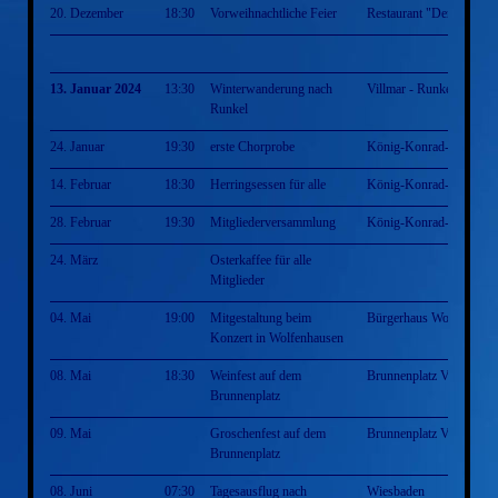
20. Dezember
18:30
Vorweihnachtliche Feier
Restaurant "Der Grieche
13. Januar 2024
13:30
Winterwanderung nach
Villmar - Runkel - Villm
Runkel
24. Januar
19:30
erste Chorprobe
König-Konrad-Halle
14. Februar
18:30
Herringsessen für alle
König-Konrad-Halle
28. Februar
19:30
Mitgliederversammlung
König-Konrad-Halle
24. März
Osterkaffee für alle
Mitglieder
04. Mai
19:00
Mitgestaltung beim
Bürgerhaus Wolfenhaus
Konzert in Wolfenhausen
08. Mai
18:30
Weinfest auf dem
Brunnenplatz Villmar
Brunnenplatz
09. Mai
Groschenfest auf dem
Brunnenplatz Villmar
Brunnenplatz
08. Juni
07:30
Tagesausflug nach
Wiesbaden