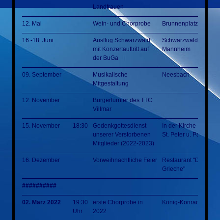
Landfrauen
12. Mai
Wein- und Chorprobe
Brunnenplatz
16.-18. Juni
Ausflug Schwarzwald
Schwarzwald
mit Konzertauftritt auf
Mannheim
der BuGa
09. September
Musikalische
Neesbach
Mitgestaltung
12. November
Bürgerturnier des TTC
Villmar
15. November
18:30
Gedenkgottesdienst
In der Kirche
unserer Verstorbenen
St. Peter u. Paul Villm
Mitglieder (2022-2023)
16. Dezember
Vorweihnachtliche Feier
Restaurant "Der
Grieche"
##########
02. März 2022
19:30
erste Chorprobe in
König-Konrad-Halle
Uhr
2022