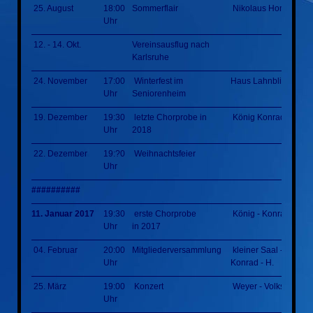
25. August
18:00
Sommerflair
Nikolaus Homm Park
Uhr
12. - 14. Okt.
Vereinsausflug nach
Karlsruhe
24. November
17:00
Winterfest im
Haus Lahnblick
Uhr
Seniorenheim
19. Dezember
19:30
letzte Chorprobe in
König Konrad Halle
Uhr
2018
22. Dezember
19:?0
Weihnachtsfeier
Uhr
##########
11. Januar 2017
19:30
erste Chorprobe
König - Konrad - Hal
Uhr
in 2017
04. Februar
20:00
Mitgliederversammlung
kleiner Saal - König -
Uhr
Konrad - H.
25. März
19:00
Konzert
Weyer - Volkshalle
Uhr