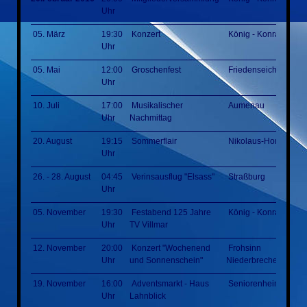
Uhr
05. März
19:30
Konzert
König - Konrad - Hal
Uhr
05. Mai
12:00
Groschenfest
Friedenseiche
Uhr
10. Juli
17:00
Musikalischer
Aumenau
Uhr
Nachmittag
20. August
19:15
Sommerflair
Nikolaus-Homm-Par
Uhr
26. - 28. August
04:45
Verinsausflug "Elsass"
Straßburg
Uhr
05. November
19:30
Festabend 125 Jahre
König - Konrad - Hal
Uhr
TV Villmar
12. November
20:00
Konzert "Wochenend
Frohsinn
Uhr
und Sonnenschein"
Niederbrechen
19. November
16:00
Adventsmarkt - Haus
Seniorenheim
Uhr
Lahnblick