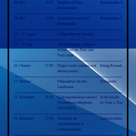
28. Mai
18:30
Weinfest auf dem
Brunnenplatz Villmar
Brunnenplatz
29. Mai
12:00
Groschenfest auf dem
Brunnenplatz Villmar
Brunnenplatz
22. - 24. August
3-Tagesfahrt ins Saarland
12. - 15. Sep.
Ausrichtung der Villmarer
Kirmes mit der Peter und
Paul Garde
16. Oktober
17:00
Flügel wurde verladen und
König-Konrad-Halle
abtransportiert
17. Oktober
Pflanzaktion mit den
Pfarrgarten
Landfrauen
12. November
18:30
Gedenkgottesdienst unserer
In der Kirche
Verstorbenen Mitglieder
St. Peter u. Paul Villmar
(2024-2025)
14. Dezember
17:00
Teilnahme am
Laubuseschbach
Adventskonzert in
Laubuseschbach