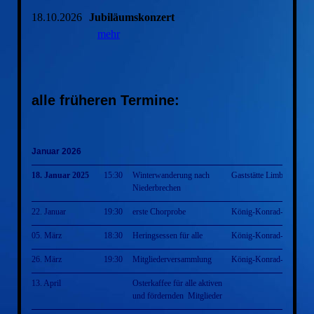
18.10.2026
Jubiläumskonzert
mehr
alle früheren Termine:
Januar 2026
18. Januar 2025
15:30
Winterwanderung nach
Gaststätte Limburg
Niederbrechen
22. Januar
19:30
erste Chorprobe
König-Konrad-Halle
05. März
18:30
Heringsessen für alle
König-Konrad-Halle
26. März
19:30
Mitgliederversammlung
König-Konrad-Halle
13. April
Osterkaffee für alle aktiven
und fördernden Mitglieder