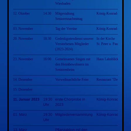
Wiesbaden
12. Oktober
14:30
Mitgestaltung
König-Konrad-Halle
Seniorennachmittag
03. November
Tag der Vereine
König-Konrad-Halle
20. November
18:30
Gedenkgottesdienst unserer
In der Kirche
Verstorbenen Mitglieder
St. Peter u. Paul Villmar
(2023-2024)
23. November
16:00
Gemeinsames Singen mit
Haus Lahnblick
den Heimbewohnern im
Seniorenheim
14. Dezember
Vorweihnachtliche Feier
Restaurant "Der Grieche
15. Dezember
11. Januar 2023
19:30
erste Chorprobe in
König-Konrad-Halle
Uhr
2023
01. März
19:30
Mitgliederversammlung
König-Konrad-Halle
Uhr
13. März
Pflanzaktion mit den