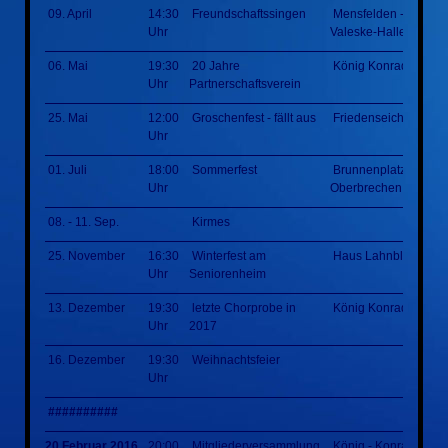
09. April
14:30
Freundschaftssingen
Mensfelden - Erich-
Uhr
Valeske-Halle
06. Mai
19:30
20 Jahre
König Konrad Halle
Uhr
Partnerschaftsverein
25. Mai
12:00
Groschenfest - fällt aus
Friedenseiche
Uhr
01. Juli
18:00
Sommerfest
Brunnenplatz
Uhr
Oberbrechen
08. - 11. Sep.
Kirmes
25. November
16:30
Winterfest am
Haus Lahnblick
Uhr
Seniorenheim
13. Dezember
19:30
letzte Chorprobe in
König Konrad Halle
Uhr
2017
16. Dezember
19:30
Weihnachtsfeier
Uhr
##########
20.Februar 2016
20:00
Mitgliederversammlung
König - Konrad - Hal