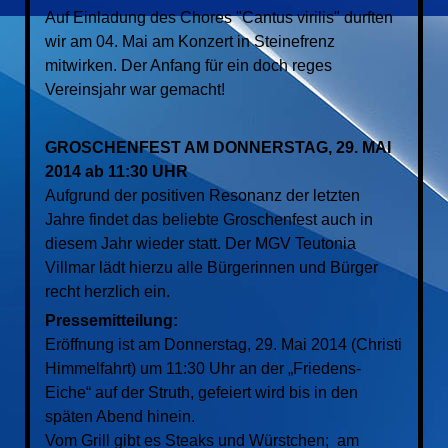
Auf Einladung des Chores "Cantus virilis" durften
wir am 04. Mai am Konzert in Steinefrenz
mitwirken. Der Anfang für ein doch reges
Vereinsjahr war gemacht!
GROSCHENFEST AM DONNERSTAG, 29. MAI
2014 ab 11:30 UHR
Aufgrund der positiven Resonanz der letzten
Jahre findet das beliebte Groschenfest auch in
diesem Jahr wieder statt. Der MGV Teutonia
Villmar lädt hierzu alle Bürgerinnen und Bürger
recht herzlich ein.
Pressemitteilung:
Eröffnung ist am Donnerstag, 29. Mai 2014 (Christi
Himmelfahrt) um 11:30 Uhr an der „Friedens-
Eiche“ auf der Struth, gefeiert wird bis in den
späten Abend hinein.
Vom Grill gibt es Steaks und Würstchen; am