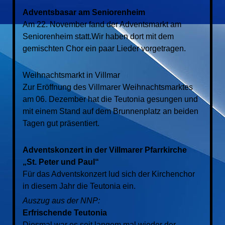
Adventsbasar am Seniorenheim
Am 22. November fand der Adventsmarkt am
Seniorenheim statt.
Wir haben dort mit dem
gemischten Chor ein paar Lieder vorgetragen.
Weihnachtsmarkt in Villmar
Zur Eröffnung des Villmarer Weihnachtsmarktes
am 06. Dezember hat die Teutonia
gesungen und
mit einem Stand auf dem Brunnenplatz an beiden
Tagen gut präsentiert.
Adventskonzert in der Villmarer Pfarrkirche
„St. Peter und Paul“
Für das Adventskonzert lud sich der Kirchenchor
in diesem Jahr die Teutonia ein.
Auszug aus der NNP:
Erfrischende Teutonia
Diesmal war es seit langem mal wieder der