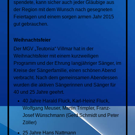
spendete, kann sicher auch jeder Gläubige aus
der Region mit dem Wunsch nach gesegneten
Feiertagen und einem sorgen armen Jahr 2015
gut gebrauchen.
Weihnachtsfeier
Der MGV „Teutonia“ Villmar hat in der
Weihnachtsfeier mit einem kurzweiligen
Programm und der Ehrung langjähriger Sänger, im
Kreise der Sängerfamilie, einen schönen Abend
verbracht.
Nach dem gemeinsamen Abendessen
wurden die aktiven Sängerinnen und Sänger für
40 und 25 Jahre geehrt.
40 Jahre Harald Fluck, Karl-Heinz Fluck,
Wolfgang Meuser, Martin Trimpler, Franz-
Josef Wünschmann (Gerd Schmidt und Peter
Zöller)
25 Jahre Hans Nattmann