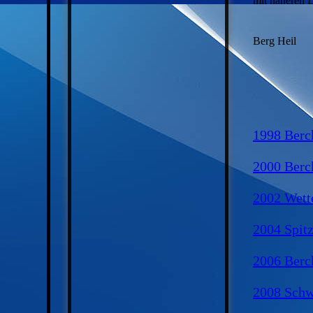
mit näheren D
Berg Heil
1998 Berc
2000 Berc
2002 Wett
2004 Spit
2006 Berc
2008 Sch