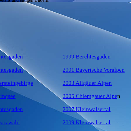
etails und einigen Bildern.
htesgaden
1999 Berchtesgaden
htesgaden
2001 Bayerische Voralpen
ersteingebirge
2003 Allgäuer Alpen
zingsee
2005 Chiemgauer Alpe
n
htesgaden
2007 Kleinwalsertal
warzwald
2009 Kleinwalsertal