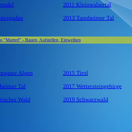
endel
2011 Kleinwalsertal
htesgaden
2013 Tannheimer Tal
n "Marterl" - Bauen, Aufstellen, Einweihen
mgauer Alpen
2015 Tirol
heimer Tal
2017 Wettersteingebirge
rischer Wald
2019 Schwarzwald