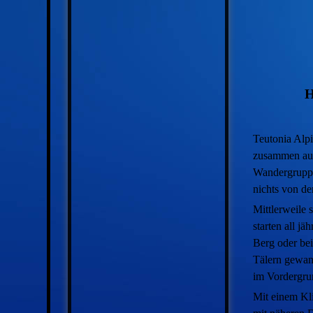
H
Teutonia Alpi
zusammen aus
Wandergruppe 
nichts von de
Mittlerweile
starten all j
Berg oder bei
Tälern gewan
im Vordergr
Mit einem Kli