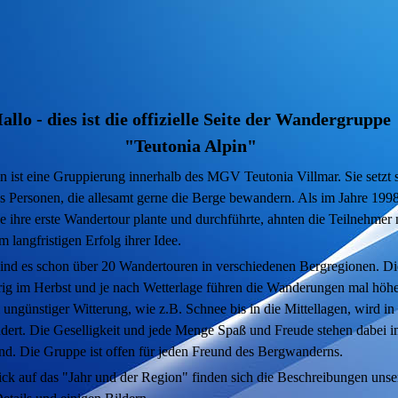
allo - dies ist die offizielle Seite der Wandergruppe
"Teutonia Alpin"
n ist eine Gruppierung innerhalb des MGV Teutonia Villmar. Sie setzt 
 Personen, die allesamt gerne die Berge bewandern. Als im Jahre 1998
ihre erste Wandertour plante und durchführte, ahnten die Teilnehmer
m langfristigen Erfolg ihrer Idee.
 sind es schon über 20 Wandertouren in verschiedenen Bergregionen.
Di
ährig im Herbst und je nach Wetterlage führen die Wanderungen mal höh
 ungünstiger Witterung, wie z.B. Schnee bis in die Mittellagen, wird in
dert. Die Geselligkeit und jede Menge Spaß und Freude stehen dabei 
und.
Die Gruppe ist offen für jeden Freund des Bergwanderns.
ck auf das "Jahr und der Region" finden sich die Beschreibungen unse