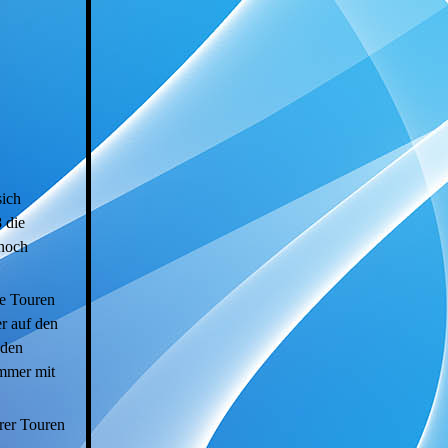
sich
 die
 noch
e Touren
er auf den
 den
immer mit
rer Touren