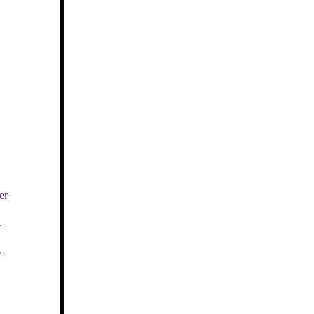
er
.
.