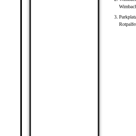
Wimbach
Parkplat
Rotpalfe