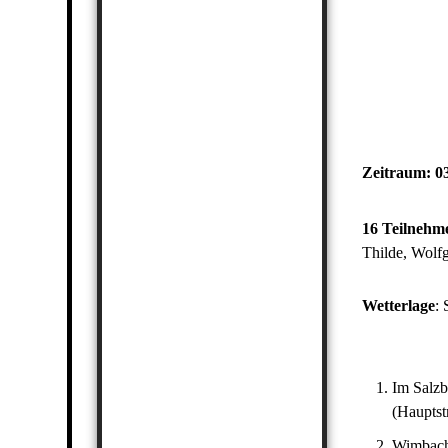
Zeitraum
:
0
16 Teilnehm
Thilde, Wolfg
Wetterlage
:
Im Salzb
(Hauptstr
Wimbach