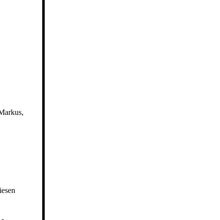
 Markus,
iesen
 -