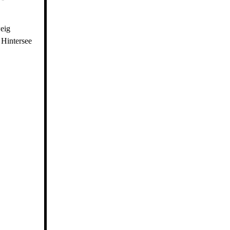
weig
 Hintersee