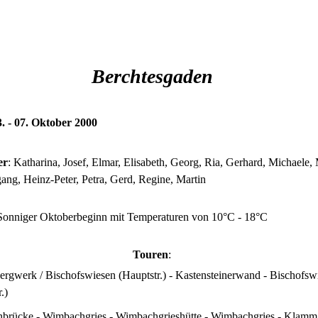
Berchtesgaden
3. - 07. Oktober 2000
er
:
Katharina, Josef, Elmar, Elisabeth, Georg, Ria, Gerhard, Michaele,
ang, Heinz-Peter, Petra, Gerd, Regine, Martin
Sonniger Oktoberbeginn mit Temperaturen von 10°C - 18°C
Touren
:
ergwerk / Bischofswiesen (Hauptstr.) - Kastensteinerwand - Bischofsw
.)
brücke - Wimbachgries - Wimbachgrieshütte - Wimbachgries - Klamm